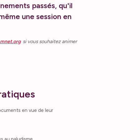
nements passés, qu'il
z même une session en
mnet.org
si vous souhaitez animer
ratiques
documents en vue de leur
es au paludisme