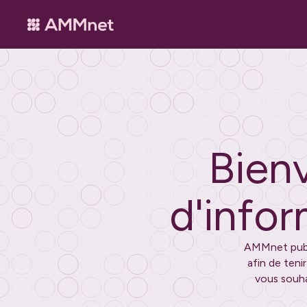
Bienv
d'info
AMMnet publi
afin de teni
vous souh