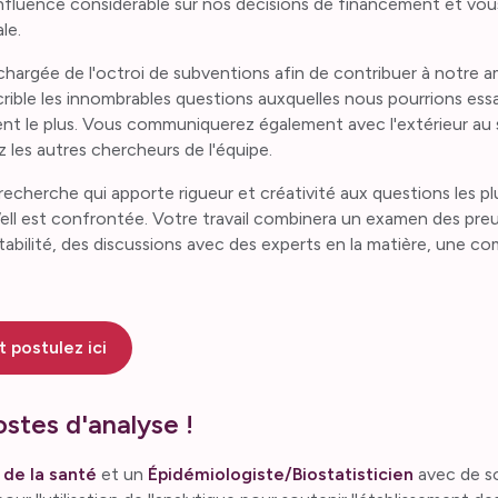
influence considérable sur nos décisions de financement et vous
le.
chargée de l'octroi de subventions afin de contribuer à notre
crible les innombrables questions auxquelles nous pourrions es
nt le plus. Vous communiquerez également avec l'extérieur au 
z les autres chercheurs de l'équipe.
cherche qui apporte rigueur et créativité aux questions les pl
ell est confrontée. Votre travail combinera un examen des pre
ntabilité, des discussions avec des experts en la matière, une 
 postulez ici
stes d'analyse !
de la santé
et un
Épidémiologiste/Biostatisticien
avec de s