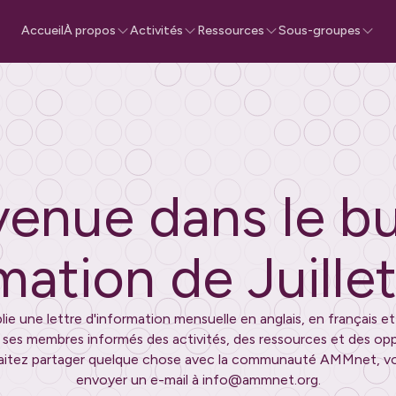
Accueil
À propos
Activités
Ressources
Sous-groupes
enue dans le bu
rmation de
Juille
e une lettre d'information mensuelle en anglais, en français et
r ses membres informés des activités, des ressources et des opp
aitez partager quelque chose avec la communauté AMMnet, v
envoyer un e-mail à info@ammnet.org.