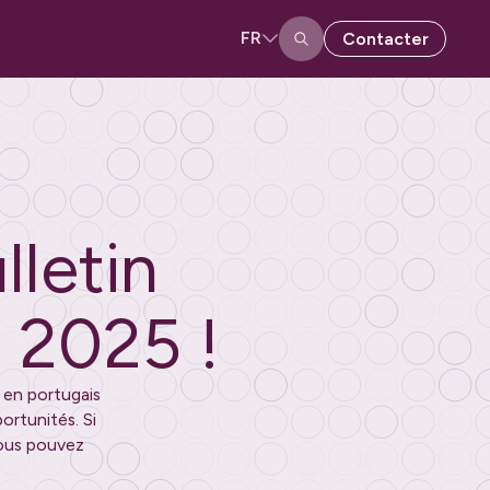
FR
Contacter
lletin
t 2025
!
 en portugais
ortunités. Si
ous pouvez