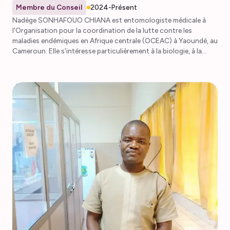
Membre du Conseil
2024-Présent
Nadège SONHAFOUO CHIANA est entomologiste médicale à
l'Organisation pour la coordination de la lutte contre les
maladies endémiques en Afrique centrale (OCEAC) à Yaoundé, au
Cameroun. Elle s'intéresse particulièrement à la biologie, à la
génétique et à la génomique, aux causes et aux conséquences
de la résistance aux insecticides, ainsi qu'au contrôle et à
l'élimination des maladies à transmission vectorielle. Elle est l'une
des principales fondatrices de la section régionale de l'AMMNet
au Cameroun, où elle occupe les fonctions de secrétaire
principale et de responsable des communications. Elle est
également l'une des principales fondatrices de la section
régionale de la PAMCA du Cameroun depuis plus de 5 ans, où elle
est en charge de la communication et de la logistique. Elle est
membre active de nombreuses autres organisations majeures,
notamment : PAMCA Africa, PAMCA WiVC, Women in Malaria,
Higher Women Consortium, African Genetic Biocontrol
Consortium et MalariaGen. Nadège est membre du comité de
développement de carrière, du comité d'apprentissage et du
comité de connexion de l'AMMNet.