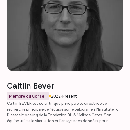
paludisme en Ouganda (UMSP), le suivi de l'incidence et de
l'utilisation de médicaments antipaludiques. Shakira fait avancer
la mission d'AMMNet en animant des ateliers, en encourageant la
collaboration et en encadrant des chercheurs sur le paludisme.
Son expertise en modélisation prédictive, en apprentissage
automatique et en visualisation de données (à l'aide de R,
Python, Power BI) optimise les interventions antipaludiques. Au-
delà de l'AMMNet, elle donne des conseils en matière de santé
publique axée sur l'IA, contribue au groupe de travail sur la
science des données du Réseau mondial de santé et siège au
comité de formation et d'éducation du réseau des maladies
infectieuses sensibles au climat (CSID), faisant ainsi progresser
la recherche sur le paludisme en tant qu'infection sensible au
climat.
Caitlin Bever
Membre du Conseil
2022-Présent
Caitlin BEVER est scientifique principale et directrice de
recherche principale de l'équipe sur le paludisme à l'Institute for
Disease Modeling de la Fondation Bill & Melinda Gates. Son
équipe utilise la simulation et l'analyse des données pour
soutenir la prise de décisions qui accélèrent les progrès et