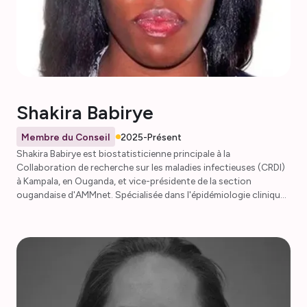
Shakira Babirye
Membre du Conseil
2025-Présent
Shakira Babirye est biostatisticienne principale à la
Collaboration de recherche sur les maladies infectieuses (CRDI)
à Kampala, en Ouganda, et vice-présidente de la section
ougandaise d'AMMnet. Spécialisée dans l'épidémiologie clinique
et la modélisation des maladies infectieuses, elle transforme des
ensembles de données cliniques complexes et d'autres données
liées à la santé en stratégies de lutte contre le paludisme
exploitables. Son travail dans le cadre du Programme de
résistance, d'immunologie, de surveillance et de modélisation du
paludisme (PRISM) permet de prendre des décisions fondées sur
des preuves grâce à des outils tels que le tableau de bord de
surveillance du paludisme du Programme de surveillance du