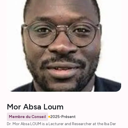
centre HE2AT. Cherlynn s'intéresse à la manière dont le
changement climatique est lié aux maladies, notamment à la
migration des vecteurs dans l'habitat et à l'expansion du
paludisme. Passionnée par l'administration, l'apprentissage, le
partage des connaissances, elle utilise ces compétences dans le
cadre de son rôle au sein du conseil d'administration de
l'AMMNet, en contribuant aux comités des finances et de la
connexion et au groupe de travail sur le développement des
sections locales.
Mor Absa Loum
Membre du Conseil
2025-Présent
Dr. Mor Absa LOUM is a Lecturer and Researcher at the Iba Der