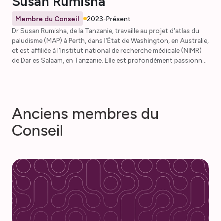
Susan Rumisha
Membre du Conseil
2023-Présent
Dr Susan Rumisha, de la Tanzanie, travaille au projet d'atlas du
paludisme (MAP) à Perth, dans l'État de Washington, en Australie,
et est affiliée à l'Institut national de recherche médicale (NIMR)
de Dar es Salaam, en Tanzanie. Elle est profondément passionnée
par l'utilisation de cadres analytiques géospatiaux avancés pour
améliorer les approches décisionnelles fondées sur des preuves
en matière de lutte contre le paludisme et de renforcer les
systèmes de santé antipaludiques. Susan est membre du conseil
A
n
c
i
e
n
s
m
e
m
b
r
e
s
d
u
d'administration et du comité de gouvernance de l'AMMNet et
siège au groupe de travail sur le développement des sections
C
o
n
s
e
i
l
locales.