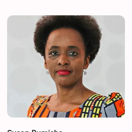
épidémiologie du paludisme. Ses recherches combinent
l'utilisation de modèles mathématiques et de méthodes
statistiques pour simuler la dynamique de transmission, estimer
son intensité et appliquer ces résultats pour améliorer le
contrôle et l'élimination du paludisme. Elle utilise la modélisation
pour générer des preuves pour la planification stratégique des
stratégies de lutte contre le paludisme impliquant des
combinaisons d'interventions établies et nouvelles. L'objectif de
ses travaux est de fournir un soutien aux programmes nationaux
de lutte contre le paludisme dans les pays en simulant l'impact
des interventions antipaludiques dans des contextes donnés.
Emily est également membre des comités des finances, de la
gouvernance et de l'apprentissage de l'AMMNet.