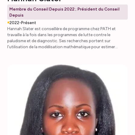
Membre du Conseil Depuis 2022 ; Président du Conseil
Depuis
2022-Présent
Hannah Slater est conseillère de programme chez PATH et
travaille à la fois dans les programmes de lutte contre le
paludisme et de diagnostic. Ses recherches portent sur
l'utilisation de la modélisation mathématique pour estimer
l'impact de différents ensembles d'interventions antipaludiques
afin d'éclairer la planification stratégique des programmes
nationaux de lutte contre le paludisme, sur l'application de
méthodes analytiques pour évaluer l'impact des interventions
programmatiques et pour orienter le ciblage des interventions
basé sur les données, et sur l'analyse des performances des
nouveaux TDR antipaludiques en présence de parasites
supprimés par hrp2. Hannah est également membre du comité de
gouvernance de l'AMMNet.