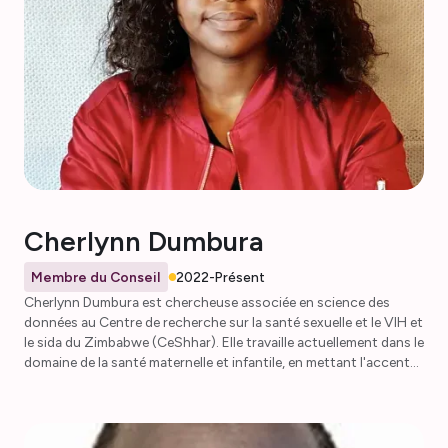
Cherlynn Dumbura
Membre du Conseil
2022-Présent
Cherlynn Dumbura est chercheuse associée en science des
données au Centre de recherche sur la santé sexuelle et le VIH et
le sida du Zimbabwe (CeShhar). Elle travaille actuellement dans le
domaine de la santé maternelle et infantile, en mettant l'accent
sur les effets du changement climatique en Afrique
subsaharienne. Elle est chargée de recherche dans le cadre de
l'étude PRECISE (laboratoire de géographie de la santé) et
spécialiste des données dans le cadre du projet de recherche du