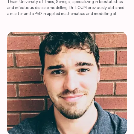
Thiam University of Thies, Senegal, specializing in biostatistics
and infectious disease modelling. Dr. LOUM previously obtained
a master and a PhD in applied mathematics and modelling at
Paris-Saclay University before a 3-year postdoc in modelling of
the genetic variant effects on neurodevelopmental disorders at
Montreal University (Sainte-Justine research center, Sébastien
Jacquemont Lab). He has led impactful research and capacity-
building initiatives, particularly in malaria modelling at Thies
University through the WAMCAD project and faculty
enrichment program. He has collaborated on international
projects, mentored upcoming public health professionals, and
published widely in peer-reviewed journals. His work focuses on
training modelers and supporting policymaker decisions
through modelling interventions effectiveness. Mor is a member
of the AMMnet Board, serves on the Local Chapter Development
Task Force and has served on the Annual Meeting Planning Task
Force.