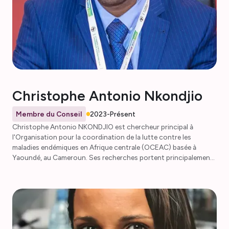
Christophe Antonio Nkondjio
Membre du Conseil
2023-Présent
Christophe Antonio NKONDJIO est chercheur principal à
l'Organisation pour la coordination de la lutte contre les
maladies endémiques en Afrique centrale (OCEAC) basée à
Yaoundé, au Cameroun. Ses recherches portent principalement
sur les vecteurs du paludisme, mais il travaille également sur les
arbovirus et les vecteurs de la trypanosomiase humaine
africaine. Sa vision est de contribuer à l'élimination des maladies
à transmission vectorielle grâce au renforcement des capacités
et à l'innovation. Il fait ce travail depuis plus de dix ans en tant
que membre du conseil d'administration de l'Association
panafricaine pour la lutte contre les moustiques (PAMCA) et en