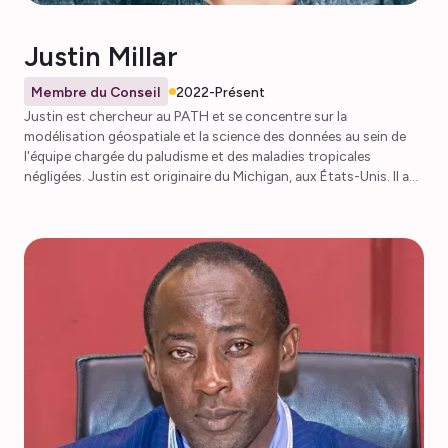
Justin Millar
Membre du Conseil
2022-Présent
Justin est chercheur au PATH et se concentre sur la
modélisation géospatiale et la science des données au sein de
l'équipe chargée du paludisme et des maladies tropicales
négligées. Justin est originaire du Michigan, aux États-Unis. Il a
obtenu son doctorat à l'université de Floride et a effectué un
post-doctorat dans le cadre du projet Malaria Atlas avant de
rejoindre PATH. Justin a précédemment présidé le comité des
données et des ressources techniques de l'AMMNet, qui a
maintenant rejoint le nouveau comité des meilleures pratiques
dont il est coprésident. Il dirige également la série AMMNet
Hackathon. En dehors du travail, Justin aime courir et faire de la
randonnée avec son chien.