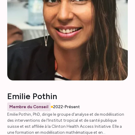
tant que président par intérim de la section camerounaise de la
PAMCA. Il est vice-président de la section camerounaise de
l'AMMNet, membre du comité de gouvernance de l'AMMNet et
fait partie du groupe de travail sur le développement des
sections locales.
Emilie Pothin
Membre du Conseil
2022-Présent
Emilie Pothin, PhD, dirige le groupe d'analyse et de modélisation
des interventions de l'Institut tropical et de santé publique
suisse et est affiliée à la Clinton Health Access Initiative. Elle a
une formation en modélisation mathématique et en