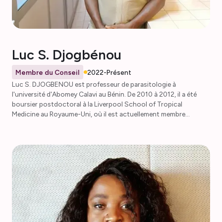
Luc S. Djogbénou
Membre du Conseil
2022-Présent
Luc S. DJOGBENOU est professeur de parasitologie à
l'université d'Abomey Calavi au Bénin. De 2010 à 2012, il a été
boursier postdoctoral à la Liverpool School of Tropical
Medicine au Royaume-Uni, où il est actuellement membre
honoraire du personnel. Depuis 2012, il travaille à la création du
Centre de recherche sur les maladies infectieuses tropicales et a
assumé le poste de directeur adjoint en 2020. Il a été nommé
directeur de l'Institut régional de santé publique de la même
université en octobre 2021. Il est également président du comité
de développement de carrière de l'AMMnet et membre du comité
de gouvernance.