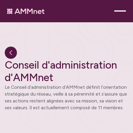
C
o
n
s
e
i
l
d
'
a
d
m
i
n
i
s
t
r
a
t
i
o
n
d
'
A
M
M
n
e
t
Le Conseil d’administration d’AMMnet définit l’orientation 
stratégique du réseau, veille à sa pérennité et s’assure que 
ses actions restent alignées avec sa mission, sa vision et 
ses valeurs. Il est actuellement composé de 11 membres.