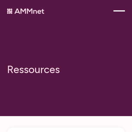
R
e
s
s
o
u
r
c
e
s