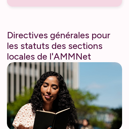
D
i
r
e
c
t
i
v
e
s
g
é
n
é
r
a
l
e
s
p
o
u
r
l
e
s
s
t
a
t
u
t
s
d
e
s
s
e
c
t
i
o
n
s
l
o
c
a
l
e
s
d
e
l
'
A
M
M
N
e
t