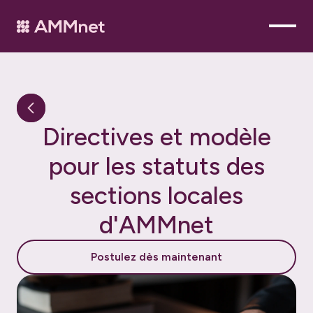
D
i
r
e
c
t
i
v
e
s
e
t
m
o
d
è
l
e
p
o
u
r
l
e
s
s
t
a
t
u
t
s
d
e
s
s
e
c
t
i
o
n
s
l
o
c
a
l
e
s
d
'
A
M
M
n
e
t
Postulez dès maintenant