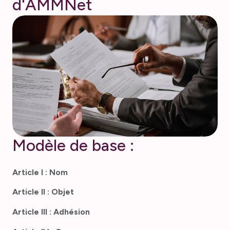
d
'
A
M
M
N
e
t
Modèle de base :
Article I : Nom
Article II : Objet
Article III : Adhésion