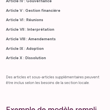
Article IV : Gouvernance
Article V : Gestion financière
Article VI : Réunions
Article VII : Interprétation
Article VIII : Amendements
Article IX : Adoption
Article X : Dissolution
Des articles et sous-articles supplémentaires peuvent
être inclus selon les besoins de la section locale.
E
x
e
m
p
l
e
d
e
m
o
d
è
l
e
r
e
m
p
l
i