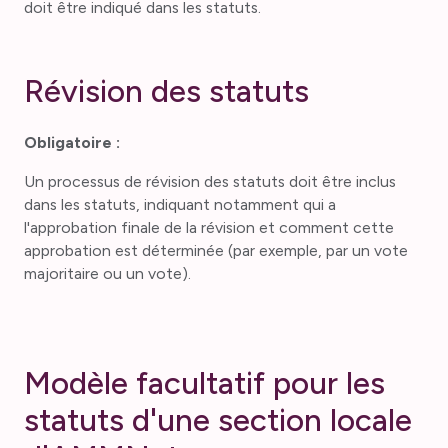
doit être indiqué dans les statuts.
Révision des statuts
Obligatoire :
Un processus de révision des statuts doit être inclus
dans les statuts, indiquant notamment qui a
l'approbation finale de la révision et comment cette
approbation est déterminée (par exemple, par un vote
majoritaire ou un vote).
M
o
d
è
l
e
f
a
c
u
l
t
a
t
i
f
p
o
u
r
l
e
s
s
t
a
t
u
t
s
d
'
u
n
e
s
e
c
t
i
o
n
l
o
c
a
l
e