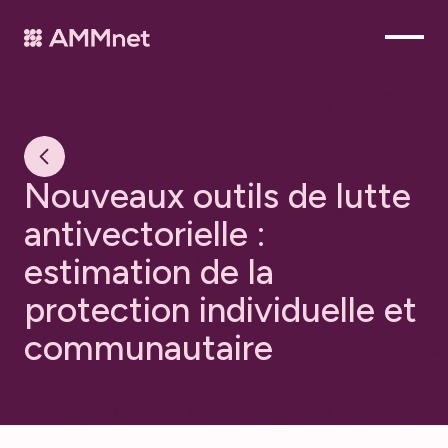
N
o
u
v
e
a
u
x
o
u
t
i
l
s
d
e
l
u
t
t
e
a
n
t
i
v
e
c
t
o
r
i
e
l
l
e
:
e
s
t
i
m
a
t
i
o
n
d
e
l
a
p
r
o
t
e
c
t
i
o
n
i
n
d
i
v
i
d
u
e
l
l
e
e
t
c
o
m
m
u
n
a
u
t
a
i
r
e