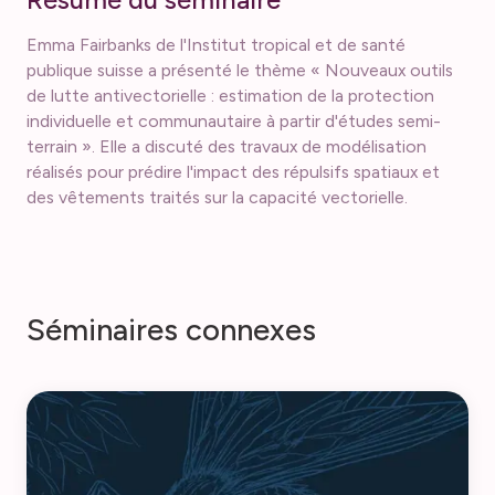
R
é
s
u
m
é
d
u
s
é
m
i
n
a
i
r
e
Emma Fairbanks de l'Institut tropical et de santé
publique suisse a présenté le thème « Nouveaux outils
de lutte antivectorielle : estimation de la protection
individuelle et communautaire à partir d'études semi-
terrain ». Elle a discuté des travaux de modélisation
réalisés pour prédire l'impact des répulsifs spatiaux et
des vêtements traités sur la capacité vectorielle.
S
é
m
i
n
a
i
r
e
s
c
o
n
n
e
x
e
s