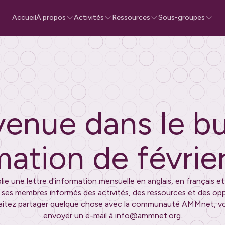
Accueil
À propos
Activités
Ressources
Sous-groupes
enue dans le bu
rmation de
févrie
e une lettre d'information mensuelle en anglais, en français et
r ses membres informés des activités, des ressources et des opp
aitez partager quelque chose avec la communauté AMMnet, v
envoyer un e-mail à info@ammnet.org.