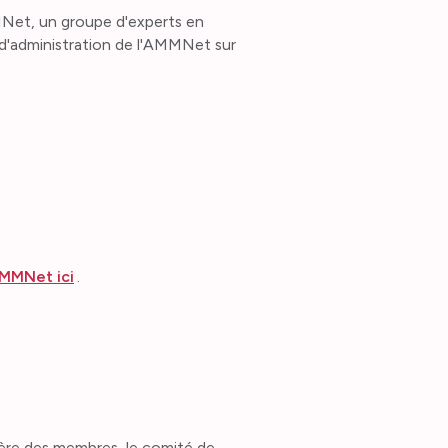
MNet, un groupe d'experts en
l d'administration de l'AMMNet sur
AMMNet ici
.
ière des membres, le comité de