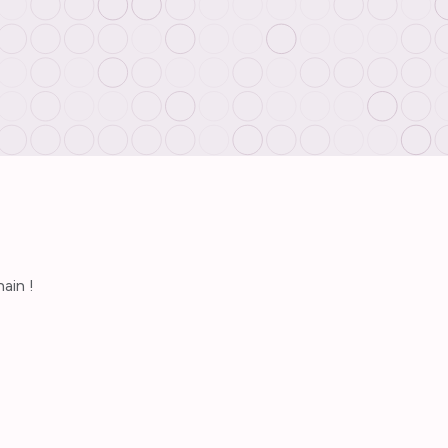
ain !