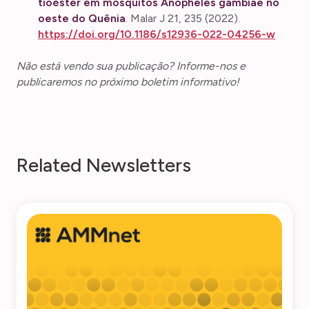
tioéster em mosquitos Anopheles gambiae no
oeste do Quênia
. Malar J 21, 235 (2022).
https://doi.org/10.1186/s12936-022-04256-w
Não está vendo sua publicação? Informe-nos e
publicaremos no próximo boletim informativo!
R
e
l
a
t
e
d
N
e
w
s
l
e
t
t
e
r
s