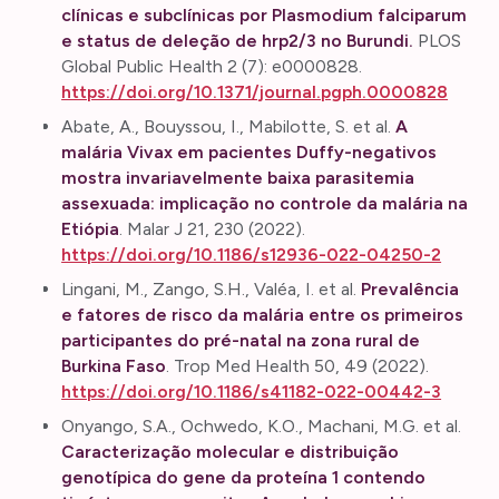
clínicas e subclínicas por Plasmodium falciparum
e status de deleção de hrp2/3 no Burundi.
PLOS
Global Public Health 2 (7): e0000828.
https://doi.org/10.1371/journal.pgph.0000828
Abate, A., Bouyssou, I., Mabilotte, S. et al.
A
malária Vivax em pacientes Duffy-negativos
mostra invariavelmente baixa parasitemia
assexuada: implicação no controle da malária na
Etiópia
. Malar J 21, 230 (2022).
https://doi.org/10.1186/s12936-022-04250-2
Lingani, M., Zango, S.H., Valéa, I. et al.
Prevalência
e fatores de risco da malária entre os primeiros
participantes do pré-natal na zona rural de
Burkina Faso
. Trop Med Health 50, 49 (2022).
https://doi.org/10.1186/s41182-022-00442-3
Onyango, S.A., Ochwedo, K.O., Machani, M.G. et al.
Caracterização molecular e distribuição
genotípica do gene da proteína 1 contendo