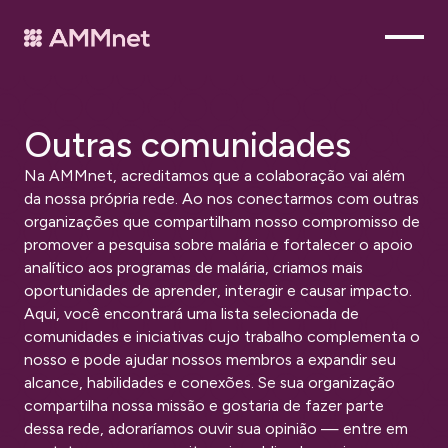
O
u
t
r
a
s
c
o
m
u
n
i
d
a
d
e
s
Na AMMnet, acreditamos que a colaboração vai além 
da nossa própria rede. Ao nos conectarmos com outras 
organizações que compartilham nosso compromisso de 
promover a pesquisa sobre malária e fortalecer o apoio 
analítico aos programas de malária, criamos mais 
oportunidades de aprender, interagir e causar impacto. 
Aqui, você encontrará uma lista selecionada de 
comunidades e iniciativas cujo trabalho complementa o 
nosso e pode ajudar nossos membros a expandir seu 
alcance, habilidades e conexões. Se sua organização 
compartilha nossa missão e gostaria de fazer parte 
dessa rede, adoraríamos ouvir sua opinião — entre em 