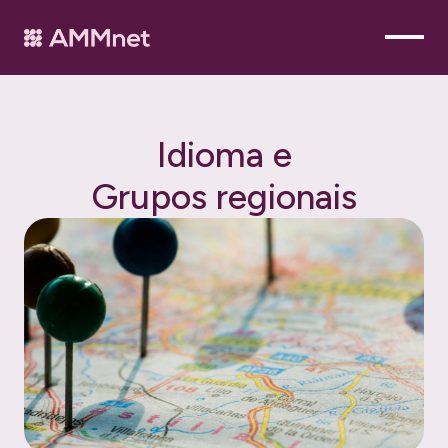
I
d
i
o
m
a
e
G
r
u
p
o
s
r
e
g
i
o
n
a
i
s