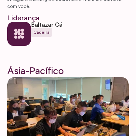
com você.
Liderança
Baltazar Cá
Cadeira
Á
s
i
a
-
P
a
c
í
f
i
c
o