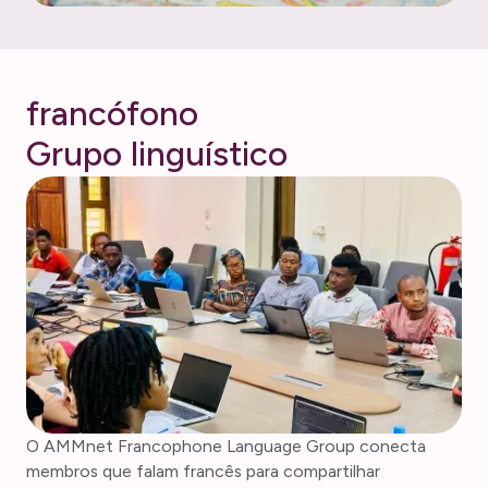
f
r
a
n
c
ó
f
o
n
o
G
r
u
p
o
l
i
n
g
u
í
s
t
i
c
o
O AMMnet Francophone Language Group conecta
membros que falam francês para compartilhar