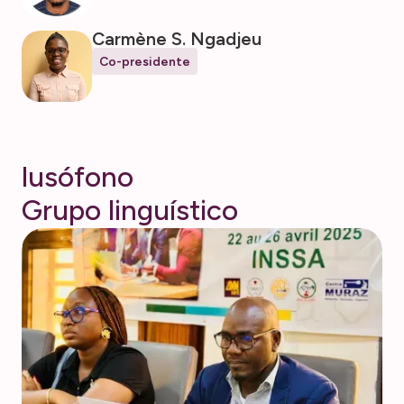
Carmène S. Ngadjeu
Co-presidente
l
u
s
ó
f
o
n
o
G
r
u
p
o
l
i
n
g
u
í
s
t
i
c
o