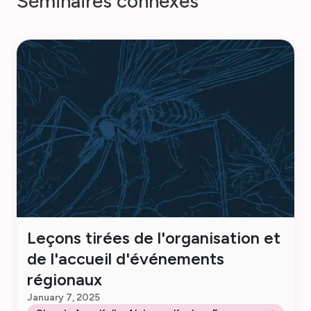
S
é
m
i
n
a
i
r
e
s
c
o
n
n
e
x
e
s
Leçons tirées de l'organisation et
de l'accueil d'événements
régionaux
January 7, 2025