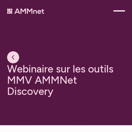
W
e
b
i
n
a
i
r
e
s
u
r
l
e
s
o
u
t
i
l
s
M
M
V
A
M
M
N
e
t
D
i
s
c
o
v
e
r
y