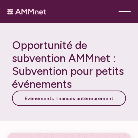
O
p
p
o
r
t
u
n
i
t
é
d
e
s
u
b
v
e
n
t
i
o
n
A
M
M
n
e
t
:
S
u
b
v
e
n
t
i
o
n
p
o
u
r
p
e
t
i
t
s
é
v
é
n
e
m
e
n
t
s
Événements financés antérieurement