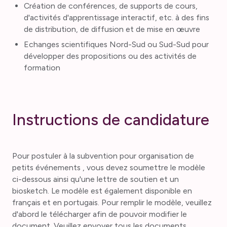
Création de conférences, de supports de cours,
d'activités d'apprentissage interactif, etc. à des fins
de distribution, de diffusion et de mise en œuvre
Echanges scientifiques Nord-Sud ou Sud-Sud pour
développer des propositions ou des activités de
formation
I
n
s
t
r
u
c
t
i
o
n
s
d
e
c
a
n
d
i
d
a
t
u
r
e
Pour postuler à la subvention pour organisation de
petits événements , vous devez soumettre le modèle
ci-dessous ainsi qu'une lettre de soutien et un
biosketch. Le modèle est également disponible en
français et en portugais. Pour remplir le modèle, veuillez
d'abord le télécharger afin de pouvoir modifier le
document. Veuillez envoyer tous les documents