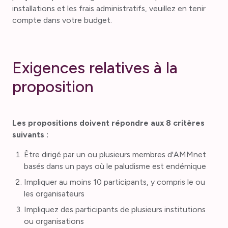
installations et les frais administratifs, veuillez en tenir
compte dans votre budget.
E
x
i
g
e
n
c
e
s
r
e
l
a
t
i
v
e
s
à
l
a
p
r
o
p
o
s
i
t
i
o
n
Les propositions doivent répondre aux 8 critères
suivants :
Être dirigé par un ou plusieurs membres d'AMMnet
basés dans un pays où le paludisme est endémique
Impliquer au moins 10 participants, y compris le ou
les organisateurs
Impliquez des participants de plusieurs institutions
ou organisations