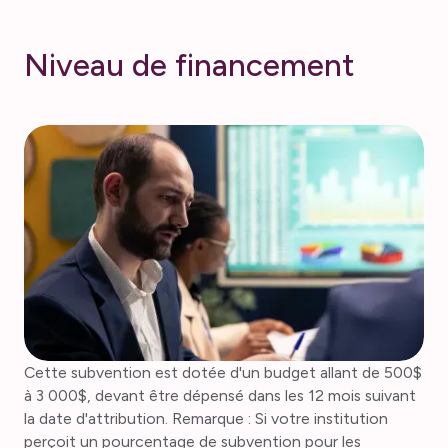
N
i
v
e
a
u
d
e
f
i
n
a
n
c
e
m
e
n
t
Cette subvention est dotée d'un budget allant de 500$
à 3 000$, devant être dépensé dans les 12 mois suivant
la date d'attribution. Remarque : Si votre institution
perçoit un pourcentage de subvention pour les