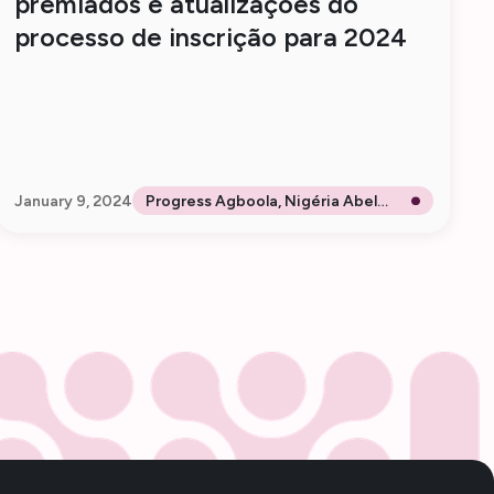
premiados e atualizações do
processo de inscrição para 2024
January 9, 2024
Progress Agboola, Nigéria Abel
Wilson Walekwa, Uganda Ivan
Misonge e Antonio Nkondjio
Christophe, Camarões