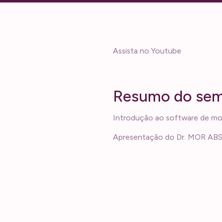
Assista no Youtube
R
e
s
u
m
o
d
o
s
e
Introdução ao software de mo
Apresentação do Dr. MOR ABSA