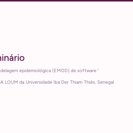
m
i
n
á
r
i
o
delagem epidemiológica (EMOD) de software '
 LOUM da Universidade Iba Der Thiam Thiès, Senegal