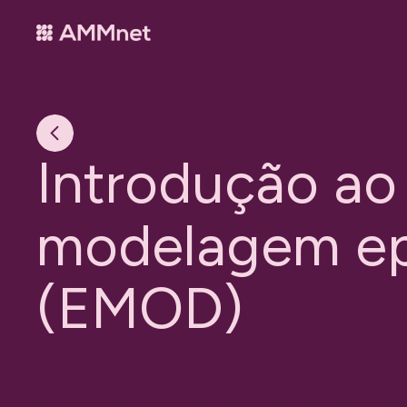
I
n
t
r
o
d
u
ç
ã
o
a
o
m
o
d
e
l
a
g
e
m
e
(
E
M
O
D
)