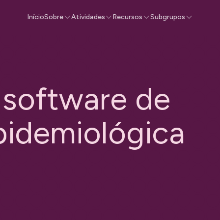
Início
Sobre
Atividades
Recursos
Subgrupos
s
o
f
t
w
a
r
e
d
e
p
i
d
e
m
i
o
l
ó
g
i
c
a