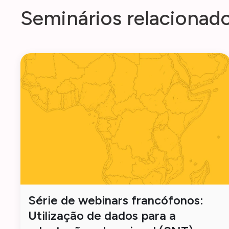
S
e
m
i
n
á
r
i
o
s
r
e
l
a
c
i
o
n
a
d
Série de webinars francófonos:
Utilização de dados para a